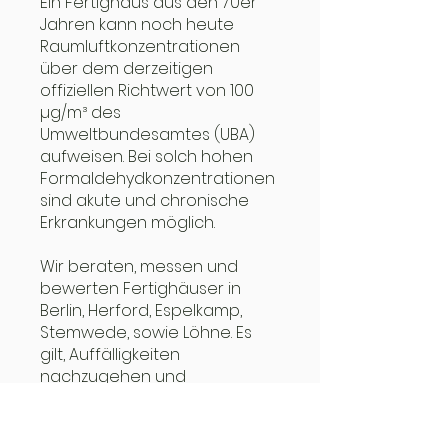
Ein Fertighaus aus den 70er
Jahren kann noch heute
Raumluftkonzentrationen
über dem derzeitigen
offiziellen Richtwert von 100
µg/m³ des
Umweltbundesamtes (UBA)
aufweisen. Bei solch hohen
Formaldehydkonzentrationen
sind akute und chronische
Erkrankungen möglich.
Wir beraten, messen und
bewerten Fertighäuser in
Berlin, Herford, Espelkamp,
Stemwede, sowie Löhne. Es
gilt, Auffälligkeiten
nachzugehen und
Belastungen von Schadstoffe
aufzuspüren. Tätig sind wir
auch in Porta Westfalica,