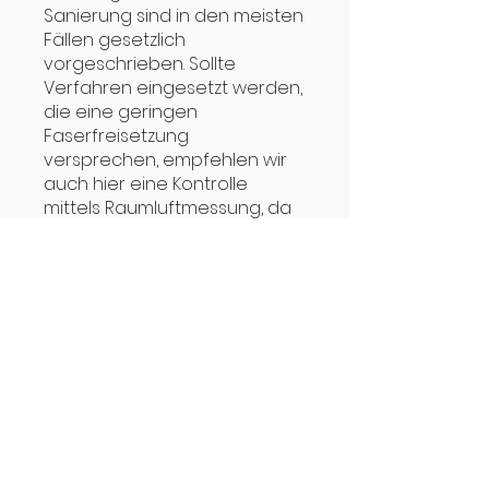
Sanierung sind in den meisten
Fällen gesetzlich
vorgeschrieben. Sollte
Verfahren eingesetzt werden,
die eine geringen
Faserfreisetzung
versprechen, empfehlen wir
auch hier eine Kontrolle
mittels Raumluftmessung, da
es sonst keine Sicherheit gibt.
Jedes Verfahren ist nur so gut,
wie es letztendlich der
Handwerker ausführt!
Nach den meisten
Sanierungen sind
Raumluftüberprüfungen auf
Asbest gesetzlich
vorgeschrieben.
Hausbesitzer tragen die
Verantwortung gegenüber