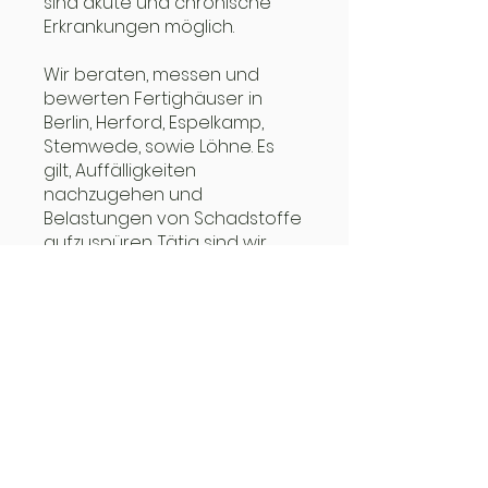
sind akute und chronische
Erkrankungen möglich.
Wir beraten, messen und
bewerten Fertighäuser in
Berlin, Herford, Espelkamp,
Stemwede, sowie Löhne. Es
gilt, Auffälligkeiten
nachzugehen und
Belastungen von Schadstoffe
aufzuspüren. Tätig sind wir
auch in Porta Westfalica,
Hannover, Stadthagen,
Garbsen. Ob in Nordrhein-
Westfalen (NRW),
Ostwestfalen (OWL),
Niedersachsen oder in
Potsdam, unser
Sachverständigenbüro wird
ihnen helfen. Baubiologie
Blöbaum hilft auch im Kreis